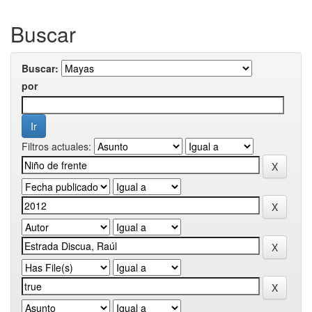
Buscar
Buscar:
por
Filtros actuales: