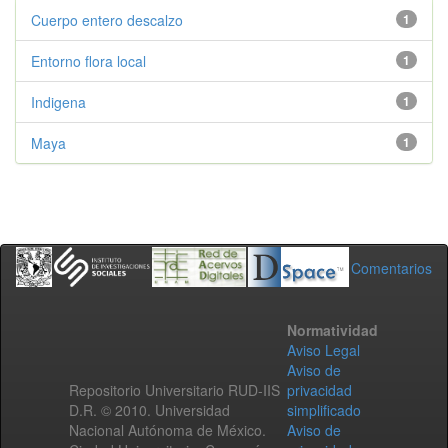
Cuerpo entero descalzo
1
Entorno flora local
1
Indigena
1
Maya
1
Comentarios
Normatividad
Aviso Legal
Aviso de
Repositorio Universitario RUD-IIS
privacidad
D.R. © 2010. Universidad
simplificado
Nacional Autónoma de México.
Aviso de