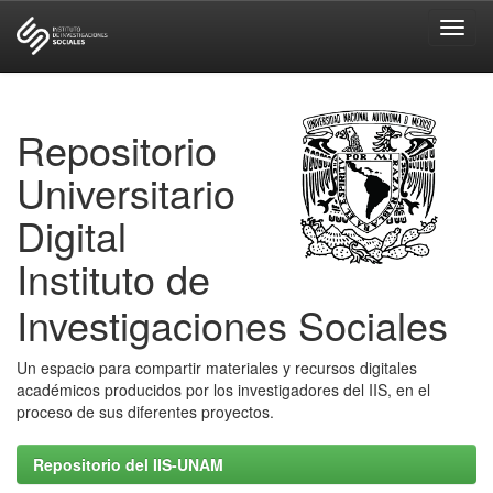
Skip
navigation
Repositorio
Universitario
Digital
Instituto de
Investigaciones Sociales
Un espacio para compartir materiales y recursos digitales
académicos producidos por los investigadores del IIS, en el
proceso de sus diferentes proyectos.
Repositorio del IIS-UNAM