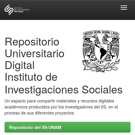
Skip
navigation
Repositorio
Universitario
Digital
Instituto de
Investigaciones Sociales
Un espacio para compartir materiales y recursos digitales
académicos producidos por los investigadores del IIS, en el
proceso de sus diferentes proyectos.
Repositorio del IIS-UNAM