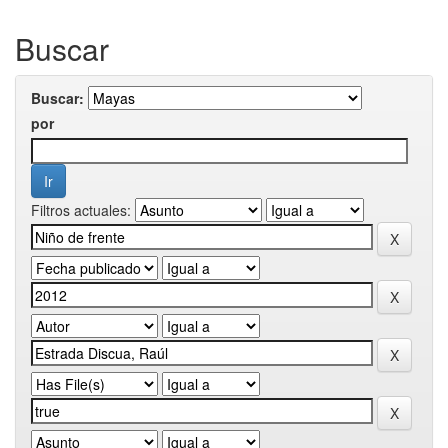
Buscar
Buscar:
por
Filtros actuales: