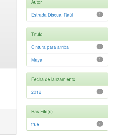
Autor
Estrada Discua, Raúl
1
Título
Cintura para arriba
1
Maya
1
Fecha de lanzamiento
2012
1
Has File(s)
true
1