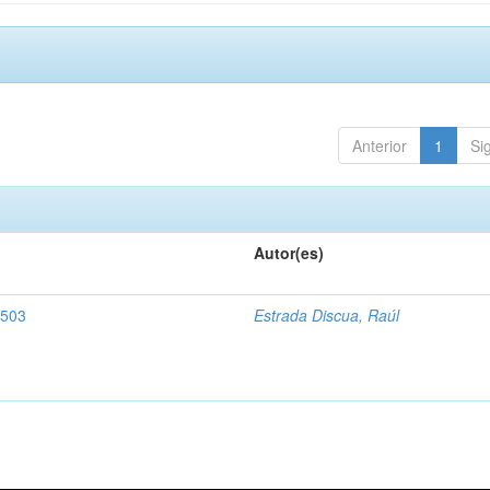
Anterior
1
Si
Autor(es)
1503
Estrada Discua, Raúl