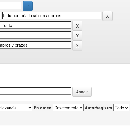
En orden
Autor/registro