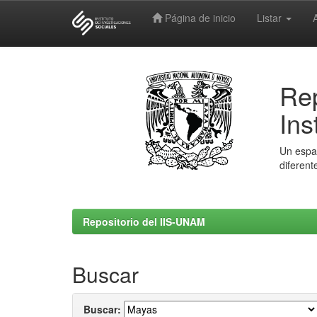
Página de inicio
Listar
Skip
navigation
Rep
Ins
Un espac
diferent
Repositorio del IIS-UNAM
Buscar
Buscar: