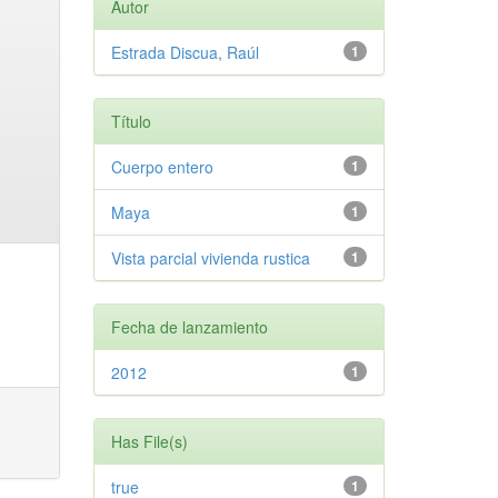
Autor
Estrada Discua, Raúl
1
Título
Cuerpo entero
1
Maya
1
Vista parcial vivienda rustica
1
Fecha de lanzamiento
2012
1
Has File(s)
true
1