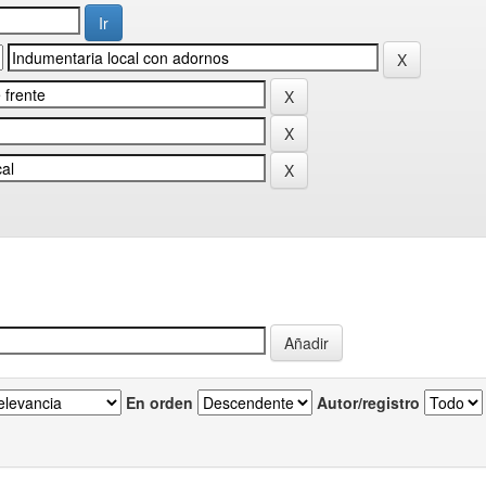
En orden
Autor/registro