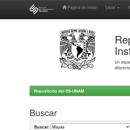
Página de inicio
Listar
Skip
navigation
Rep
Ins
Un espac
diferent
Repositorio del IIS-UNAM
Buscar
Buscar: