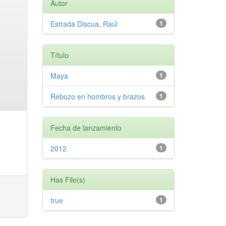
Autor
Estrada Discua, Raúl
1
Título
Maya
1
Rebozo en hombros y brazos
1
Fecha de lanzamiento
2012
1
Has File(s)
true
1