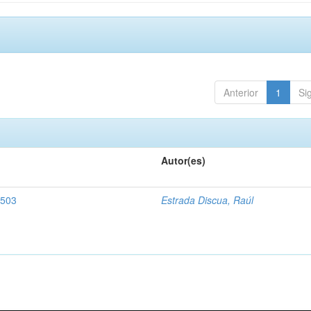
Anterior
1
Si
Autor(es)
1503
Estrada Discua, Raúl