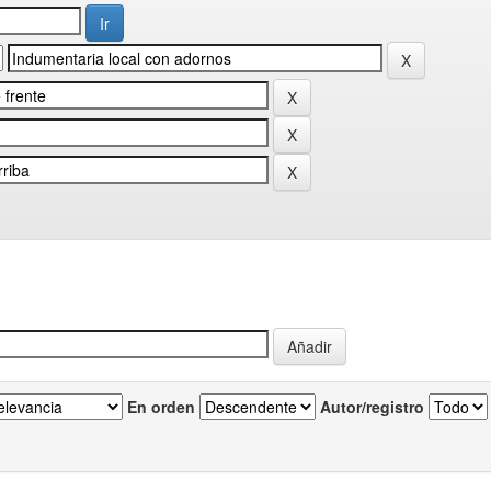
En orden
Autor/registro