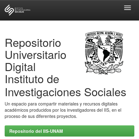
Skip
navigation
Repositorio
Universitario
Digital
Instituto de
Investigaciones Sociales
Un espacio para compartir materiales y recursos digitales
académicos producidos por los investigadores del IIS, en el
proceso de sus diferentes proyectos.
Repositorio del IIS-UNAM