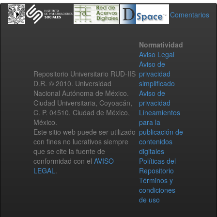
Comentarios
Normatividad
Aviso Legal
Aviso de
Repositorio Universitario RUD-IIS
privacidad
D.R. © 2010. Universidad
simplificado
Nacional Autónoma de México.
Aviso de
Ciudad Universitaria, Coyoacán,
privacidad
C. P. 04510, Ciudad de México,
Lineamientos
México.
para la
Este sitio web puede ser utilizado
publicación de
con fines no lucrativos siempre
contenidos
que se cite la fuente de
digitales
conformidad con el
AVISO
Políticas del
LEGAL
.
Repositorio
Términos y
condiciones
de uso