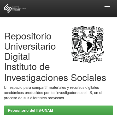
Skip
navigation
Repositorio
Universitario
Digital
Instituto de
Investigaciones Sociales
Un espacio para compartir materiales y recursos digitales
académicos producidos por los investigadores del IIS, en el
proceso de sus diferentes proyectos.
Repositorio del IIS-UNAM