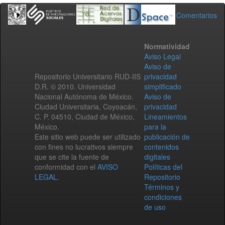
Comentarios
Normatividad
Aviso Legal
Aviso de
Repositorio Universitario RUD-IIS
privacidad
D.R. © 2010. Universidad
simplificado
Nacional Autónoma de México.
Aviso de
Ciudad Universitaria, Coyoacán,
privacidad
C. P. 04510, Ciudad de México,
Lineamientos
México.
para la
Este sitio web puede ser utilizado
publicación de
con fines no lucrativos siempre
contenidos
que se cite la fuente de
digitales
conformidad con el
AVISO
Políticas del
LEGAL
.
Repositorio
Términos y
condiciones
de uso