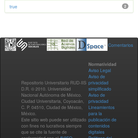
true
2
Comentarios
Normatividad
Aviso Legal
Aviso de
Repositorio Universitario RUD-IIS
privacidad
D.R. © 2010. Universidad
simplificado
Nacional Autónoma de México.
Aviso de
Ciudad Universitaria, Coyoacán,
privacidad
C. P. 04510, Ciudad de México,
Lineamientos
México.
para la
Este sitio web puede ser utilizado
publicación de
con fines no lucrativos siempre
contenidos
que se cite la fuente de
digitales