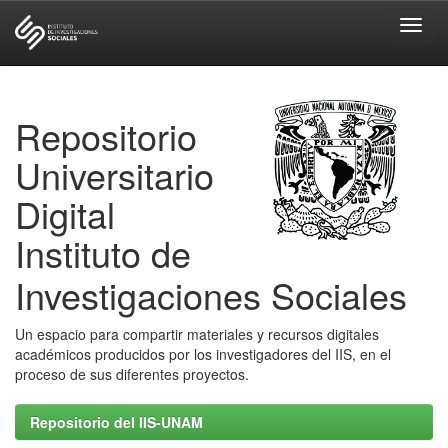
Skip
navigation
Repositorio
Universitario
Digital
Instituto de
Investigaciones Sociales
Un espacio para compartir materiales y recursos digitales
académicos producidos por los investigadores del IIS, en el
proceso de sus diferentes proyectos.
Repositorio del IIS-UNAM