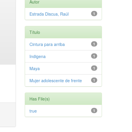
Autor
Estrada Discua, Raúl
1
Título
Cintura para arriba
1
Indigena
1
Maya
1
Mujer adolescente de frente
1
Has File(s)
true
1