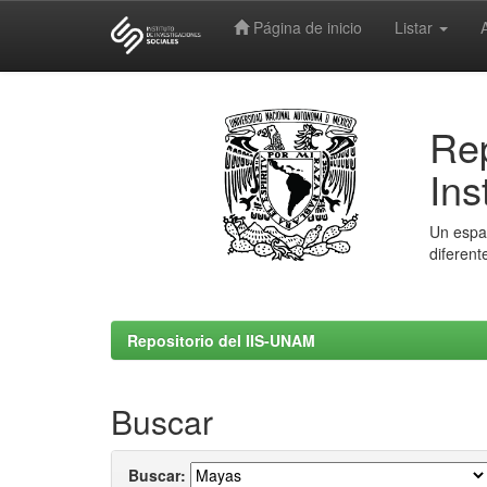
Página de inicio
Listar
Skip
navigation
Rep
Ins
Un espac
diferent
Repositorio del IIS-UNAM
Buscar
Buscar: