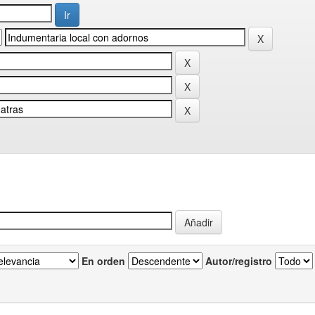
En orden
Autor/registro