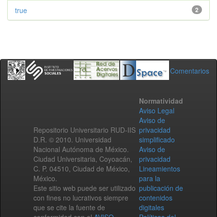
true
2
Comentarios
Normatividad
Aviso Legal
Aviso de
Repositorio Universitario RUD-IIS
privacidad
D.R. © 2010. Universidad
simplificado
Nacional Autónoma de México.
Aviso de
Ciudad Universitaria, Coyoacán,
privacidad
C. P. 04510, Ciudad de México,
Lineamientos
México.
para la
Este sitio web puede ser utilizado
publicación de
con fines no lucrativos siempre
contenidos
que se cite la fuente de
digitales