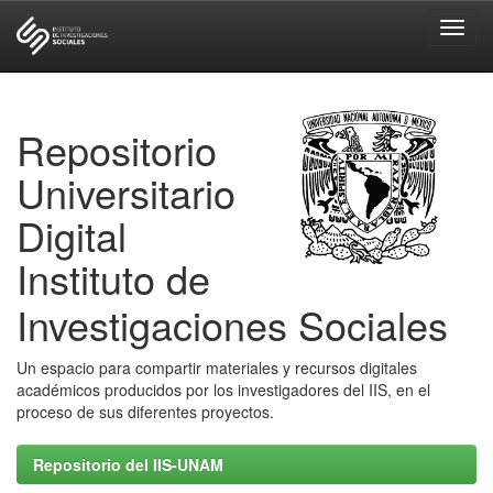
Skip
navigation
Repositorio
Universitario
Digital
Instituto de
Investigaciones Sociales
Un espacio para compartir materiales y recursos digitales
académicos producidos por los investigadores del IIS, en el
proceso de sus diferentes proyectos.
Repositorio del IIS-UNAM