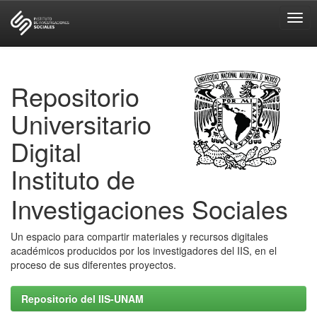
Skip
navigation
Repositorio
Universitario
Digital
Instituto de
Investigaciones Sociales
Un espacio para compartir materiales y recursos digitales
académicos producidos por los investigadores del IIS, en el
proceso de sus diferentes proyectos.
Repositorio del IIS-UNAM