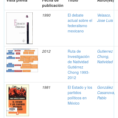
Vista previa
Fecha de
Título
Autor(es)
publicación
1990
El debate
Velasco,
actual sobre el
Jose Luis
federalismo
mexicano
2012
Ruta de
Gutierrez
Investigación
Chong,
de Natividad
Natividad
Gutiérrez
Chong 1993-
2012
1981
El Estado y los
González
partidos
Casanova,
políticos en
Pablo
México