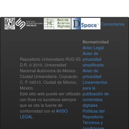
Comentarios
Normatividad
Aviso Legal
Aviso de
Repositorio Universitario RUD-IIS
privacidad
D.R. © 2010. Universidad
simplificado
Nacional Autónoma de México.
Aviso de
Ciudad Universitaria, Coyoacán,
privacidad
C. P. 04510, Ciudad de México,
Lineamientos
México.
para la
Este sitio web puede ser utilizado
publicación de
con fines no lucrativos siempre
contenidos
que se cite la fuente de
digitales
conformidad con el
AVISO
Políticas del
LEGAL
.
Repositorio
Términos y
condiciones