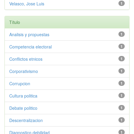
Velasco, Jose Luis
1
Título
Analisis y propuestas
1
Competencia electoral
1
Conflictos etnicos
1
Corporativismo
1
Corrupcion
1
Cultura politica
1
Debate politico
1
Descentralizacion
1
Diagnostico debilidad
1