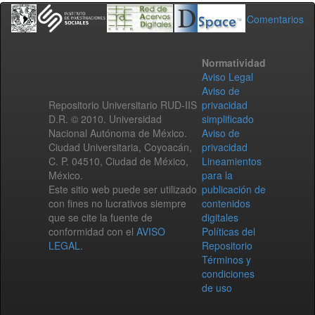
Comentarios
Normatividad
Aviso Legal
Aviso de
Repositorio Universitario RUD-IIS
privacidad
D.R. © 2010. Universidad
simplificado
Nacional Autónoma de México.
Aviso de
Ciudad Universitaria, Coyoacán,
privacidad
C. P. 04510, Ciudad de México,
Lineamientos
México.
para la
Este sitio web puede ser utilizado
publicación de
con fines no lucrativos siempre
contenidos
que se cite la fuente de
digitales
conformidad con el
AVISO
Políticas del
LEGAL
.
Repositorio
Términos y
condiciones
de uso