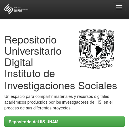
Skip
navigation
Repositorio
Universitario
Digital
Instituto de
Investigaciones Sociales
Un espacio para compartir materiales y recursos digitales
académicos producidos por los investigadores del IIS, en el
proceso de sus diferentes proyectos.
Repositorio del IIS-UNAM