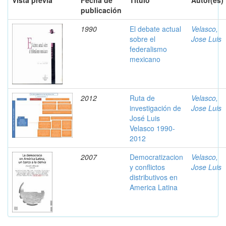
Vista previa
Fecha de
Título
Autor(es)
publicación
1990
El debate actual
Velasco,
sobre el
Jose Luis
federalismo
mexicano
2012
Ruta de
Velasco,
investigación de
Jose Luis
José Luis
Velasco 1990-
2012
2007
Democratizacion
Velasco,
y conflictos
Jose Luis
distributivos en
America Latina