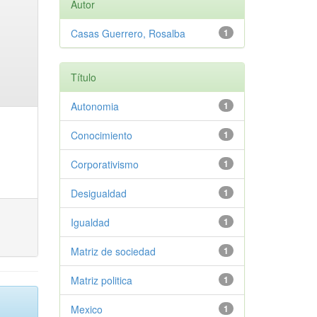
Autor
Casas Guerrero, Rosalba
1
Título
Autonomia
1
Conocimiento
1
Corporativismo
1
Desigualdad
1
Igualdad
1
Matriz de sociedad
1
Matriz politica
1
Mexico
1