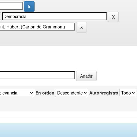
En orden
Autor/registro