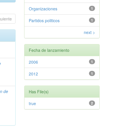
Organizaciones
1
guiente
Partidos politicos
1
next >
Fecha de lanzamiento
2006
1
e
2012
1
on de
Has File(s)
true
2