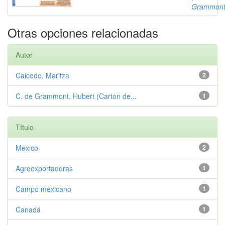
Grammont
Otras opciones relacionadas
Autor
Caicedo, Maritza
2
C. de Grammont, Hubert (Carton de...
1
Título
Mexico
2
Agroexportadoras
1
Campo mexicano
1
Canadá
1