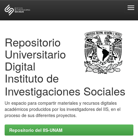
Skip
navigation
Repositorio
Universitario
Digital
Instituto de
Investigaciones Sociales
Un espacio para compartir materiales y recursos digitales
académicos producidos por los investigadores del IIS, en el
proceso de sus diferentes proyectos.
Repositorio del IIS-UNAM