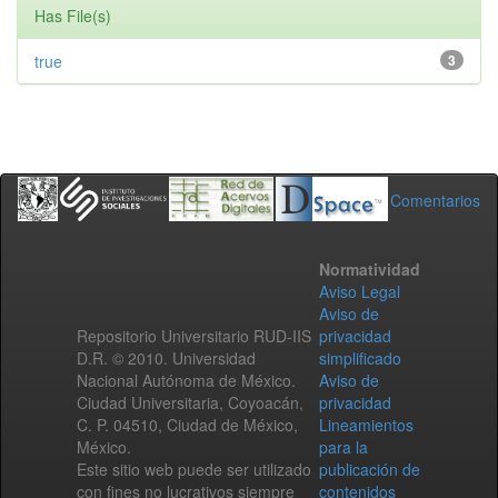
Has File(s)
true
3
Comentarios
Normatividad
Aviso Legal
Aviso de
Repositorio Universitario RUD-IIS
privacidad
D.R. © 2010. Universidad
simplificado
Nacional Autónoma de México.
Aviso de
Ciudad Universitaria, Coyoacán,
privacidad
C. P. 04510, Ciudad de México,
Lineamientos
México.
para la
Este sitio web puede ser utilizado
publicación de
con fines no lucrativos siempre
contenidos