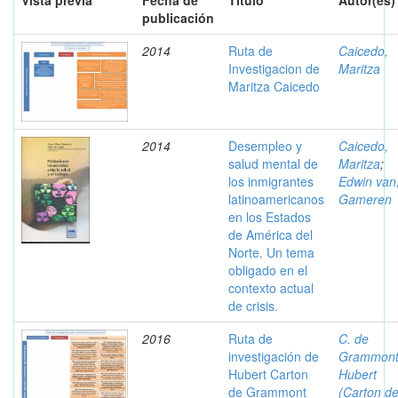
Vista previa
Fecha de
Título
Autor(es)
publicación
2014
Ruta de
Caicedo,
Investigacion de
Maritza
Maritza Caicedo
2014
Desempleo y
Caicedo,
salud mental de
Maritza
;
los inmigrantes
Edwin van
latinoamericanos
Gameren
en los Estados
de América del
Norte. Un tema
obligado en el
contexto actual
de crisis.
2016
Ruta de
C. de
investigación de
Grammont
Hubert Carton
Hubert
de Grammont
(Carton d