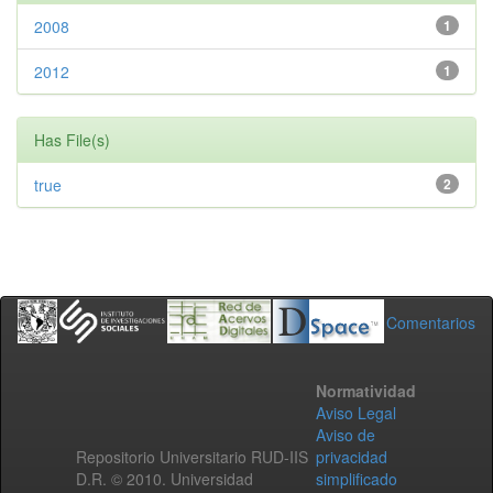
2008
1
2012
1
Has File(s)
true
2
Comentarios
Normatividad
Aviso Legal
Aviso de
Repositorio Universitario RUD-IIS
privacidad
D.R. © 2010. Universidad
simplificado