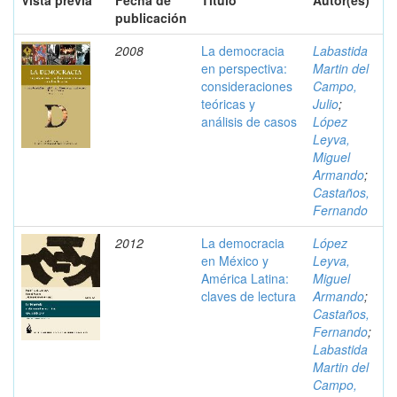
Vista previa
Fecha de
Título
Autor(es)
publicación
2008
La democracia
Labastida
en perspectiva:
Martin del
consideraciones
Campo,
teóricas y
Julio
;
análisis de casos
López
Leyva,
Miguel
Armando
;
Castaños,
Fernando
2012
La democracia
López
en México y
Leyva,
América Latina:
Miguel
claves de lectura
Armando
;
Castaños,
Fernando
;
Labastida
Martin del
Campo,