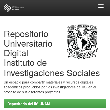
Skip
navigation
Repositorio
Universitario
Digital
Instituto de
Investigaciones Sociales
Un espacio para compartir materiales y recursos digitales
académicos producidos por los investigadores del IIS, en el
proceso de sus diferentes proyectos.
Repositorio del IIS-UNAM