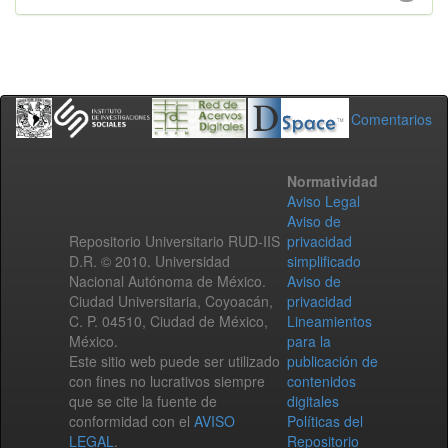
Comentarios
Normatividad
Aviso Legal
Aviso de
Repositorio Universitario RUD-IIS
privacidad
D.R. © 2010. Universidad
simplificado
Nacional Autónoma de México.
Aviso de
Ciudad Universitaria, Coyoacán,
privacidad
C. P. 04510, Ciudad de México,
Lineamientos
México.
para la
Este sitio web puede ser utilizado
publicación de
con fines no lucrativos siempre
contenidos
que se cite la fuente de
digitales
conformidad con el
AVISO
Políticas del
LEGAL
.
Repositorio