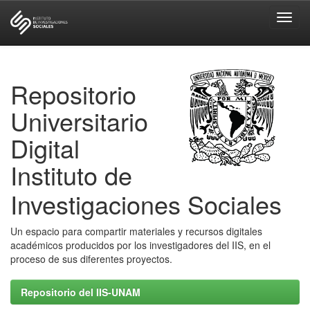
Skip
navigation
Repositorio
Universitario
Digital
Instituto de
Investigaciones Sociales
Un espacio para compartir materiales y recursos digitales
académicos producidos por los investigadores del IIS, en el
proceso de sus diferentes proyectos.
Repositorio del IIS-UNAM