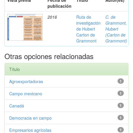
Vista previa
Fecha de
Título
Autor(es)
publicación
2016
Ruta de
C. de
investigación
Grammont,
de Hubert
Hubert
Carton de
(Carton de
Grammont
Grammont)
Otras opciones relacionadas
Título
Agroexportadoras
1
Campo mexicano
1
Canadá
1
Democracia en campo
1
Empresarios agrícolas
1