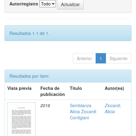
Autor/registro
Resultados 1-1 de 1.
Anterior
1
Siguiente
Resultados por ítem:
Vista previa
Fecha de
Título
Autor(es)
publicación
2016
Semblanza
Ziccardi,
Alicia Ziccardi
Alicia
Contigiani