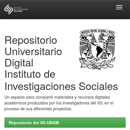
Skip
navigation
Repositorio
Universitario
Digital
Instituto de
Investigaciones Sociales
Un espacio para compartir materiales y recursos digitales
académicos producidos por los investigadores del IIS, en el
proceso de sus diferentes proyectos.
Repositorio del IIS-UNAM