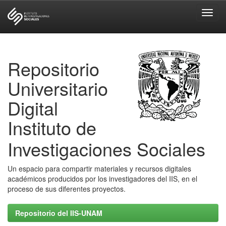
Skip
navigation
Repositorio
Universitario
Digital
Instituto de
Investigaciones Sociales
Un espacio para compartir materiales y recursos digitales
académicos producidos por los investigadores del IIS, en el
proceso de sus diferentes proyectos.
Repositorio del IIS-UNAM