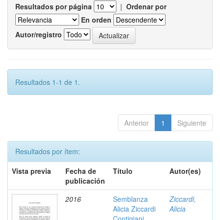
Resultados por página
|
Ordenar por
En orden
Autor/registro
Resultados 1-1 de 1.
Anterior
1
Siguiente
Resultados por ítem:
Vista previa
Fecha de
Título
Autor(es)
publicación
2016
Semblanza
Ziccardi,
Alicia Ziccardi
Alicia
Contigiani