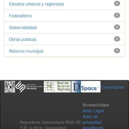
Estudios urbanos y regionales
1
Federalismo
1
Gobernabilidad
1
Obras publicas
1
Reforma municipal
1
Comentarios
Normatividad
Aviso Legal
Aviso de
Repositorio Universitario RUD-IIS
privacidad
D.R. © 2010. Universidad
simplificado