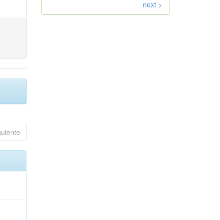
next >
guiente