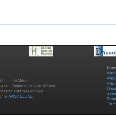
Norm
Aviso
Aviso
utónoma de México.
Aviso
 04510, Ciudad de México, México.
Linea
fines no lucrativos siempre
conte
con el
AVISO LEGAL
.
Polít
Térmi