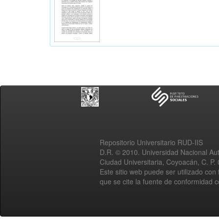
Repositorio Universitario RUD-IIS
D.R. © 2010. Universidad Nacional A
Ciudad Universitaria, Coyoacán, C. P.
Este sitio web puede ser utilizado con 
que se cite la fuente de conformidad 