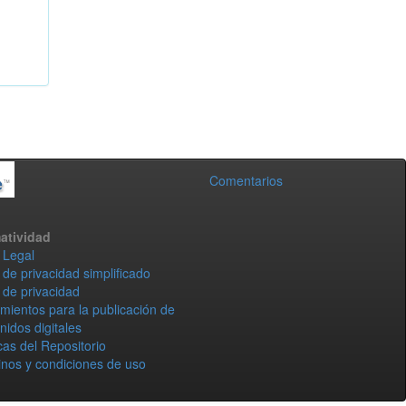
Comentarios
atividad
 Legal
 de privacidad simplificado
 de privacidad
mientos para la publicación de
nidos digitales
icas del Repositorio
nos y condiciones de uso