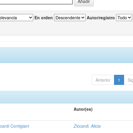
En orden
Autor/registro
Anterior
1
Si
Autor(es)
cardi Contigiani
Ziccardi, Alicia