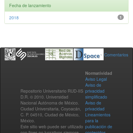
Fecha de lanzamiento
2018
1
Comentarios
Normatividad
Aviso Legal
Aviso de
Repositorio Universitario RUD-IIS
privacidad
D.R. © 2010. Universidad
simplificado
Nacional Autónoma de México.
Aviso de
Ciudad Universitaria, Coyoacán,
privacidad
C. P. 04510, Ciudad de México,
Lineamientos
México.
para la
Este sitio web puede ser utilizado
publicación de
con fines no lucrativos siempre
contenidos