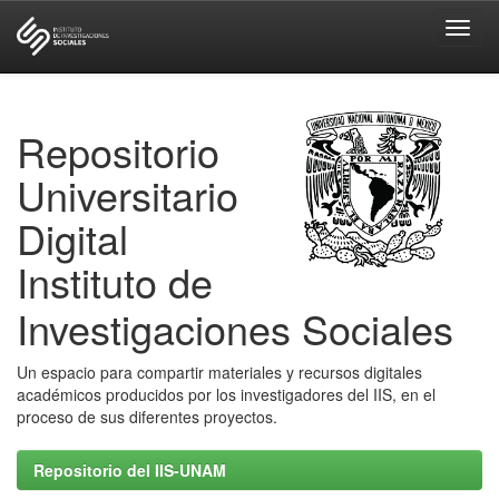
Skip
navigation
Repositorio
Universitario
Digital
Instituto de
Investigaciones Sociales
Un espacio para compartir materiales y recursos digitales
académicos producidos por los investigadores del IIS, en el
proceso de sus diferentes proyectos.
Repositorio del IIS-UNAM