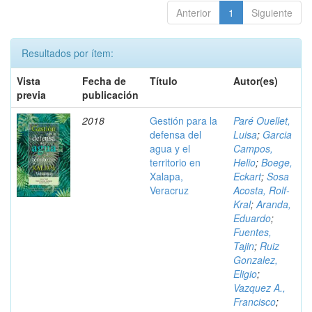
Anterior
1
Siguiente
Resultados por ítem:
Vista
Fecha de
Título
Autor(es)
previa
publicación
2018
Gestión para la
Paré Ouellet,
defensa del
Luisa
;
Garcia
agua y el
Campos,
territorio en
Helio
;
Boege,
Xalapa,
Eckart
;
Sosa
Veracruz
Acosta, Rolf-
Kral
;
Aranda,
Eduardo
;
Fuentes,
Tajin
;
Ruiz
Gonzalez,
Eligio
;
Vazquez A.,
Francisco
;