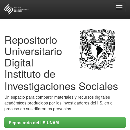
Skip
navigation
Repositorio
Universitario
Digital
Instituto de
Investigaciones Sociales
Un espacio para compartir materiales y recursos digitales
académicos producidos por los investigadores del IIS, en el
proceso de sus diferentes proyectos.
Repositorio del IIS-UNAM