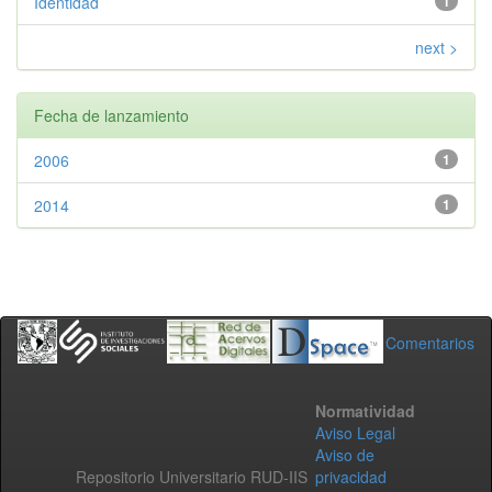
Identidad
1
next >
Fecha de lanzamiento
2006
1
2014
1
Comentarios
Normatividad
Aviso Legal
Aviso de
Repositorio Universitario RUD-IIS
privacidad