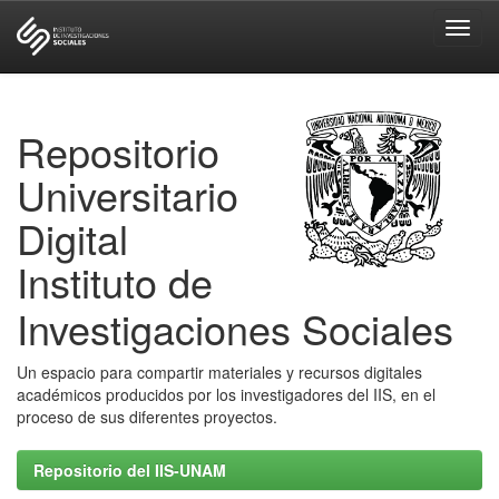
Skip
navigation
Repositorio
Universitario
Digital
Instituto de
Investigaciones Sociales
Un espacio para compartir materiales y recursos digitales
académicos producidos por los investigadores del IIS, en el
proceso de sus diferentes proyectos.
Repositorio del IIS-UNAM