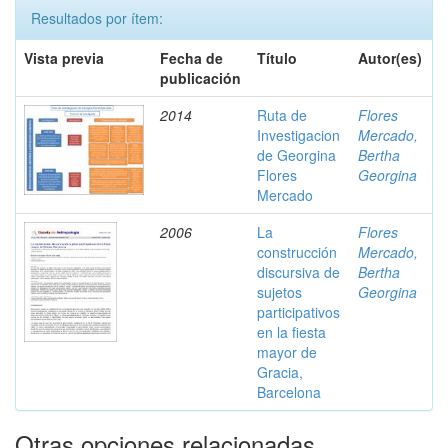
Resultados por ítem:
Vista previa
Fecha de
Título
Autor(es)
publicación
2014
Ruta de
Flores
Investigacion
Mercado,
de Georgina
Bertha
Flores
Georgina
Mercado
2006
La
Flores
construcción
Mercado,
discursiva de
Bertha
sujetos
Georgina
participativos
en la fiesta
mayor de
Gracia,
Barcelona
Otras opciones relacionadas