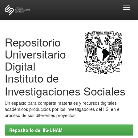
Skip
navigation
Repositorio
Universitario
Digital
Instituto de
Investigaciones Sociales
Un espacio para compartir materiales y recursos digitales
académicos producidos por los investigadores del IIS, en el
proceso de sus diferentes proyectos.
Repositorio del IIS-UNAM