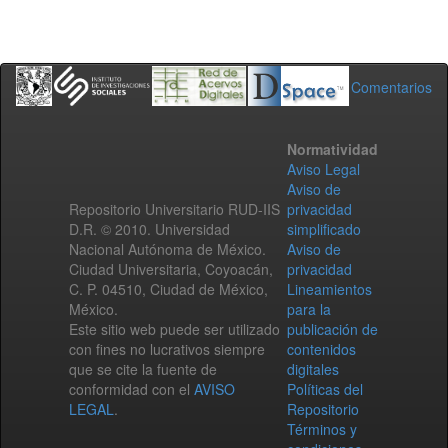
Comentarios
Normatividad
Aviso Legal
Aviso de
Repositorio Universitario RUD-IIS
privacidad
D.R. © 2010. Universidad
simplificado
Nacional Autónoma de México.
Aviso de
Ciudad Universitaria, Coyoacán,
privacidad
C. P. 04510, Ciudad de México,
Lineamientos
México.
para la
Este sitio web puede ser utilizado
publicación de
con fines no lucrativos siempre
contenidos
que se cite la fuente de
digitales
conformidad con el
AVISO
Políticas del
LEGAL
.
Repositorio
Términos y