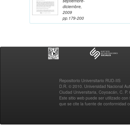
septiembre-
diciembre,
2009
pp.179-200
Repositorio Universitario RUD-IIS
D.R. © 2010. Universidad Nacional A
Ciudad Universitaria, Coyoacán, C. P.
Este sitio web puede ser utilizado con 
que se cite la fuente de conformidad 