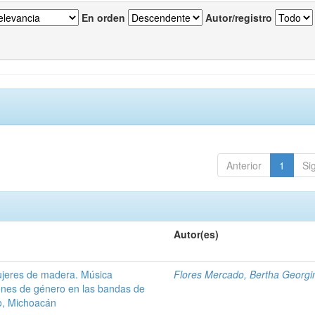
En orden
Autor/registro
Anterior
1
Si
Autor(es)
ujeres de madera. Música
Flores Mercado, Bertha Georgi
ones de género en las bandas de
o, Michoacán