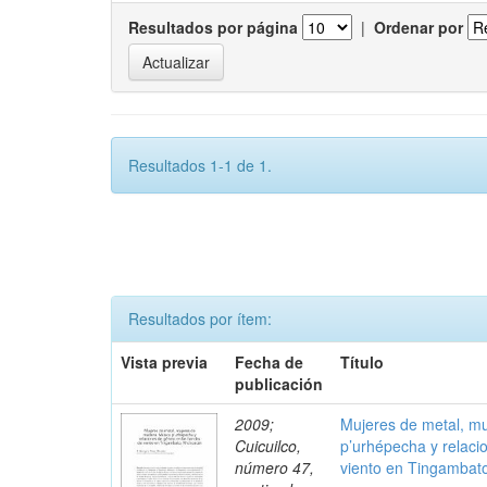
Resultados por página
|
Ordenar por
Resultados 1-1 de 1.
Resultados por ítem:
Vista previa
Fecha de
Título
publicación
2009;
Mujeres de metal, m
Cuicuilco,
p’urhépecha y relaci
número 47,
viento en Tingambat