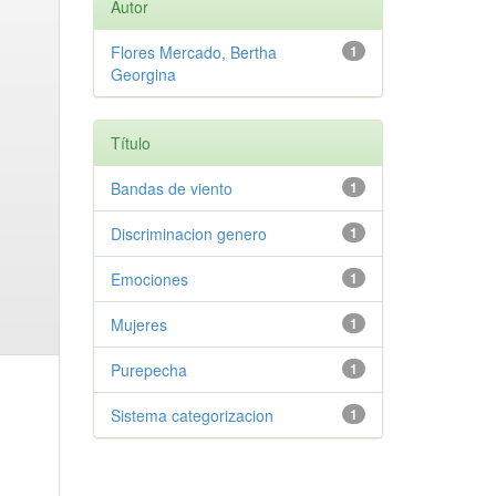
Autor
Flores Mercado, Bertha
1
Georgina
Título
Bandas de viento
1
Discriminacion genero
1
Emociones
1
Mujeres
1
Purepecha
1
Sistema categorizacion
1