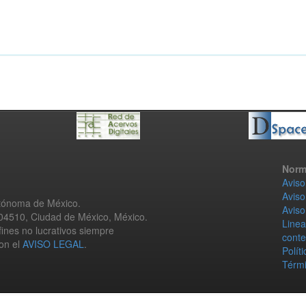
Norm
Aviso
Aviso
utónoma de México.
Aviso
 04510, Ciudad de México, México.
Linea
fines no lucrativos siempre
conte
con el
AVISO LEGAL
.
Polít
Térmi