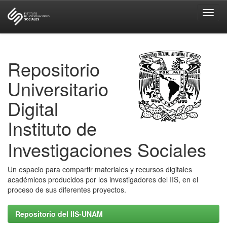
Skip
navigation
Repositorio
Universitario
Digital
Instituto de
Investigaciones Sociales
Un espacio para compartir materiales y recursos digitales
académicos producidos por los investigadores del IIS, en el
proceso de sus diferentes proyectos.
Repositorio del IIS-UNAM