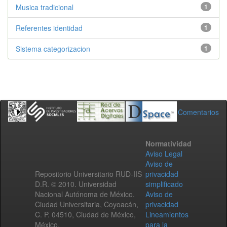
Musica tradicional
1
Referentes identidad
1
Sistema categorizacion
1
Comentarios
Normatividad
Aviso Legal
Aviso de
Repositorio Universitario RUD-IIS
privacidad
D.R. © 2010. Universidad
simplificado
Nacional Autónoma de México.
Aviso de
Ciudad Universitaria, Coyoacán,
privacidad
C. P. 04510, Ciudad de México,
Lineamientos
México.
para la