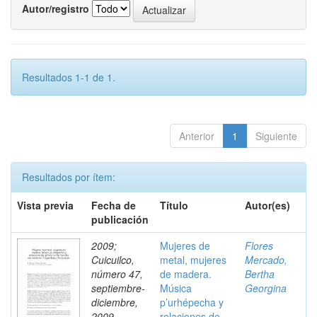
Autor/registro
Resultados 1-1 de 1.
Anterior
1
Siguiente
Resultados por ítem:
Vista previa
Fecha de
Título
Autor(es)
publicación
2009;
Mujeres de
Flores
Cuicuilco,
metal, mujeres
Mercado,
número 47,
de madera.
Bertha
septiembre-
Música
Georgina
diciembre,
p’urhépecha y
2009
relaciones de