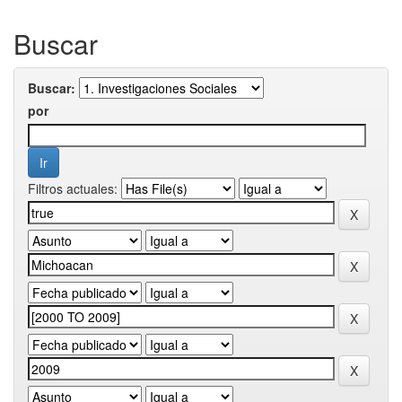
Buscar
Buscar:
por
Filtros actuales: