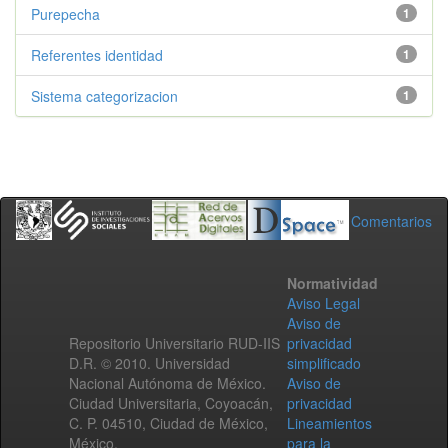
Purepecha
1
Referentes identidad
1
Sistema categorizacion
1
Comentarios
Normatividad
Aviso Legal
Aviso de
Repositorio Universitario RUD-IIS
privacidad
D.R. © 2010. Universidad
simplificado
Nacional Autónoma de México.
Aviso de
Ciudad Universitaria, Coyoacán,
privacidad
C. P. 04510, Ciudad de México,
Lineamientos
México.
para la