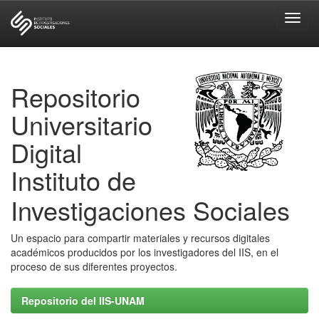
Skip
navigation
Repositorio
Universitario
Digital
Instituto de
Investigaciones Sociales
Un espacio para compartir materiales y recursos digitales
académicos producidos por los investigadores del IIS, en el
proceso de sus diferentes proyectos.
Repositorio del IIS-UNAM