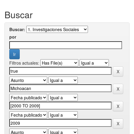
Buscar
Buscar:
por
Filtros actuales: