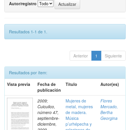
Autor/registro
Resultados 1-1 de 1.
Anterior
1
Siguiente
Resultados por ítem:
Vista previa
Fecha de
Título
Autor(es)
publicación
2009;
Mujeres de
Flores
Cuicuilco,
metal, mujeres
Mercado,
número 47,
de madera.
Bertha
septiembre-
Música
Georgina
diciembre,
p’urhépecha y
2009
relaciones de