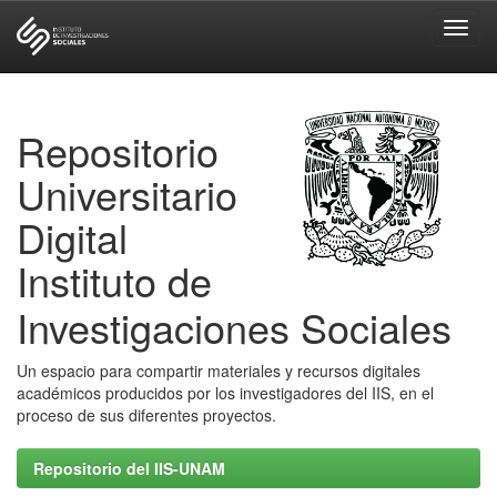
Skip
navigation
Repositorio
Universitario
Digital
Instituto de
Investigaciones Sociales
Un espacio para compartir materiales y recursos digitales
académicos producidos por los investigadores del IIS, en el
proceso de sus diferentes proyectos.
Repositorio del IIS-UNAM