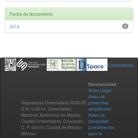
Fecha de lanzamiento
2015
1
Comentarios
Normatividad
Aviso Legal
Aviso de
Repositorio Universitario RUD-IIS
privacidad
D.R. © 2010. Universidad
simplificado
Nacional Autónoma de México.
Aviso de
Ciudad Universitaria, Coyoacán,
privacidad
C. P. 04510, Ciudad de México,
Lineamientos
México.
para la