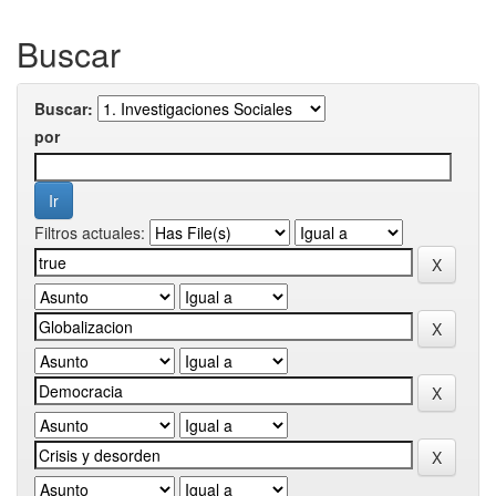
Buscar
Buscar:
por
Filtros actuales: