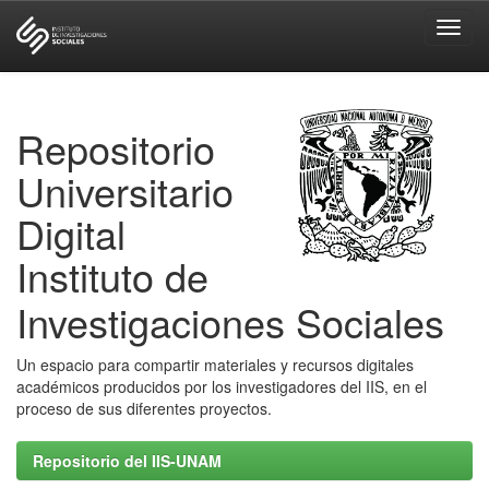
Skip
navigation
Repositorio
Universitario
Digital
Instituto de
Investigaciones Sociales
Un espacio para compartir materiales y recursos digitales
académicos producidos por los investigadores del IIS, en el
proceso de sus diferentes proyectos.
Repositorio del IIS-UNAM