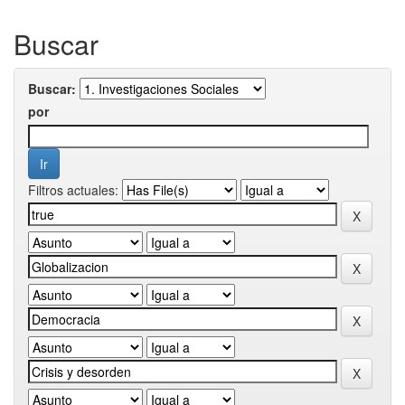
Buscar
Buscar:
por
Filtros actuales: