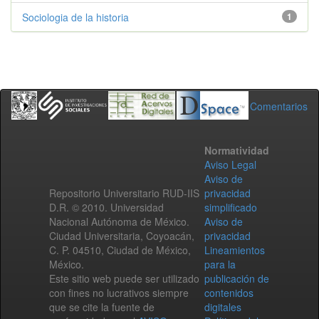
Sociologia de la historia
1
Comentarios
Normatividad
Aviso Legal
Aviso de
Repositorio Universitario RUD-IIS
privacidad
D.R. © 2010. Universidad
simplificado
Nacional Autónoma de México.
Aviso de
Ciudad Universitaria, Coyoacán,
privacidad
C. P. 04510, Ciudad de México,
Lineamientos
México.
para la
Este sitio web puede ser utilizado
publicación de
con fines no lucrativos siempre
contenidos
que se cite la fuente de
digitales