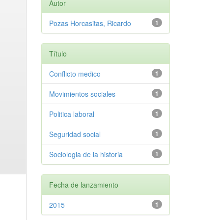
Autor
Pozas Horcasitas, Ricardo
1
Título
Conflicto medico
1
Movimientos sociales
1
Politica laboral
1
Seguridad social
1
Sociologia de la historia
1
Fecha de lanzamiento
2015
1