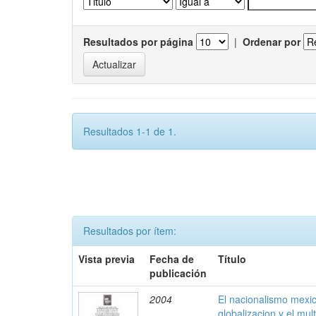
Resultados por página
|
Ordenar por
Resultados 1-1 de 1.
Resultados por ítem:
Vista previa
Fecha de
Título
publicación
2004
El nacionalismo mexic
globalizacion y el mul