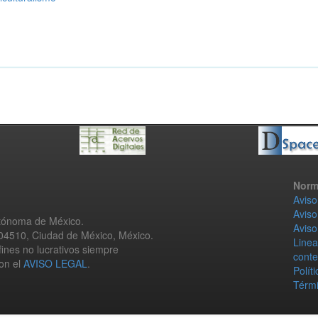
Norm
Aviso
Aviso
utónoma de México.
Aviso
 04510, Ciudad de México, México.
Linea
fines no lucrativos siempre
conte
con el
AVISO LEGAL
.
Polít
Térmi