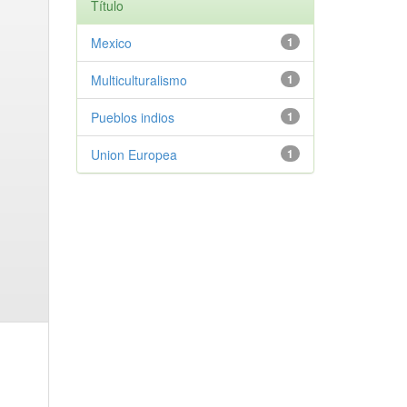
Título
Mexico
1
Multiculturalismo
1
Pueblos indios
1
Union Europea
1