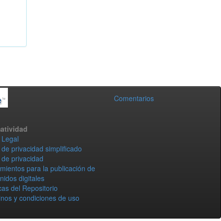
Comentarios
atividad
 Legal
 de privacidad simplificado
 de privacidad
mientos para la publicación de
nidos digitales
icas del Repositorio
nos y condiciones de uso