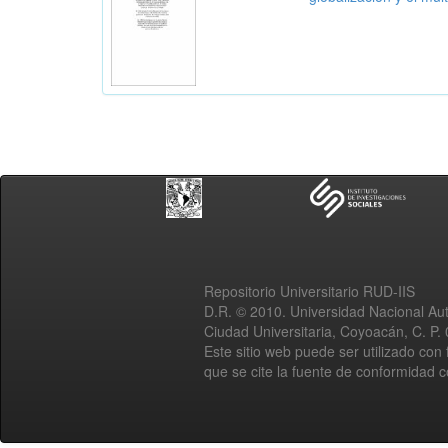
Repositorio Universitario RUD-IIS
D.R. © 2010. Universidad Nacional A
Ciudad Universitaria, Coyoacán, C. P.
Este sitio web puede ser utilizado con 
que se cite la fuente de conformidad 