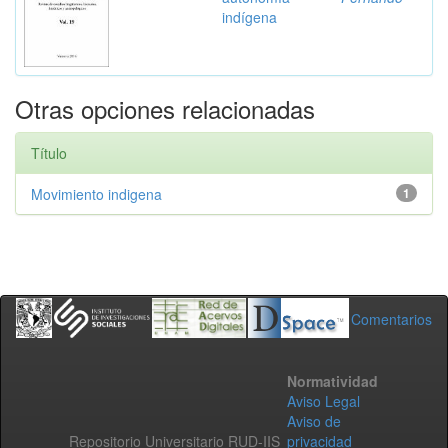
indígena
Otras opciones relacionadas
Título
Movimiento indigena
1
Comentarios
Normatividad
Aviso Legal
Aviso de
Repositorio Universitario RUD-IIS
privacidad