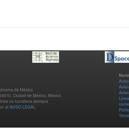
Norm
Aviso
Aviso
utónoma de México.
Aviso
 04510, Ciudad de México, México.
Linea
fines no lucrativos siempre
conte
con el
AVISO LEGAL
.
Polít
Térmi