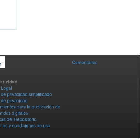
Comentarios
atividad
 Legal
 de privacidad simplificado
 de privacidad
mientos para la publicación de
nidos digitales
icas del Repositorio
nos y condiciones de uso