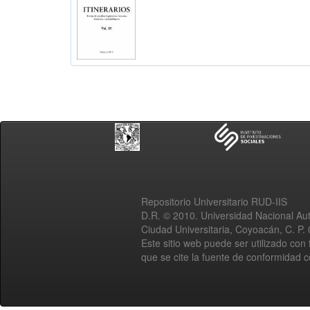
Repositorio Universitario RUD-IIS
D.R. © 2010. Universidad Nacional A
Ciudad Universitaria, Coyoacán, C. P.
Este sitio web puede ser utilizado con 
que se cite la fuente de conformidad 