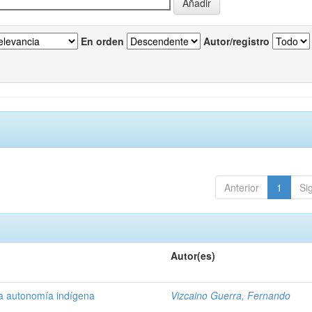
En orden
Autor/registro
Anterior
1
Si
Autor(es)
la autonomía indígena
Vizcaino Guerra, Fernando