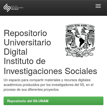
Skip
navigation
Repositorio
Universitario
Digital
Instituto de
Investigaciones Sociales
Un espacio para compartir materiales y recursos digitales
académicos producidos por los investigadores del IIS, en el
proceso de sus diferentes proyectos.
Repositorio del IIS-UNAM