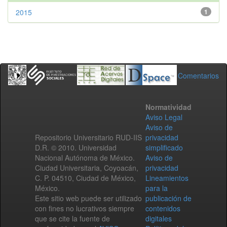
2015
1
Comentarios
Normatividad
Aviso Legal
Aviso de
Repositorio Universitario RUD-IIS
privacidad
D.R. © 2010. Universidad
simplificado
Nacional Autónoma de México.
Aviso de
Ciudad Universitaria, Coyoacán,
privacidad
C. P. 04510, Ciudad de México,
Lineamientos
México.
para la
Este sitio web puede ser utilizado
publicación de
con fines no lucrativos siempre
contenidos
que se cite la fuente de
digitales