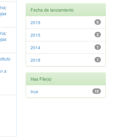
ina
;
Fecha de lanzamiento
jas
2019
6
ina
;
2015
2
jas
2014
1
stituto
2018
1
ón a
Has File(s)
true
10