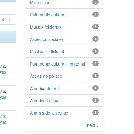
Michoacan
6
Patrimonio cultural
6
guiente
Musica folclorica
5
Aspectos sociales
4
Musica tradicional
4
Patrimonio cultural inmaterial
4
ina
;
jas
Activismo politico
1
America del Sur
1
ina
;
jas
America Latina
1
Analisis del discurso
1
ina
;
jas
next >