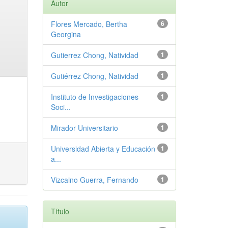
Autor
Flores Mercado, Bertha
6
Georgina
Gutierrez Chong, Natividad
1
Gutiérrez Chong, Natividad
1
Instituto de Investigaciones
1
Soci...
Mirador Universitario
1
Universidad Abierta y Educación
1
a...
Vizcaino Guerra, Fernando
1
Título