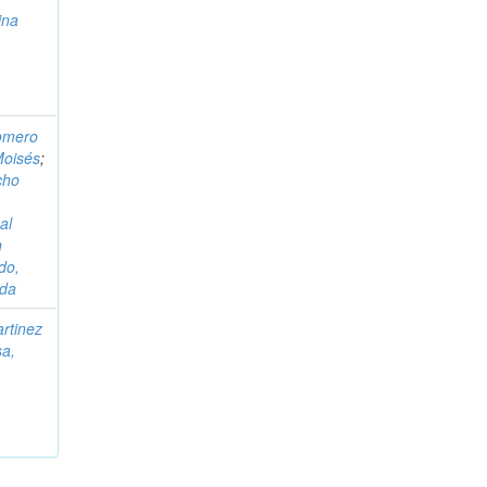
ina
omero
Moisés
;
cho
al
n
do,
ida
rtinez
sa,