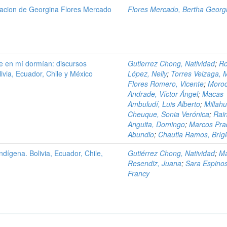
gacion de Georgina Flores Mercado
Flores Mercado, Bertha Georg
e en mí dormían: discursos
Gutierrez Chong, Natividad
;
R
ivia, Ecuador, Chile y México
López, Nelly
;
Torres Veizaga, 
Flores Romero, Vicente
;
Moro
Andrade, Víctor Ángel
;
Macas
Ambuludí, Luis Alberto
;
Millahu
Cheuque, Sonia Verónica
;
Rai
Anguita, Domingo
;
Marcos Pra
Abundio
;
Chautla Ramos, Bríg
indígena. Bolivia, Ecuador, Chile,
Gutiérrez Chong, Natividad
;
Ma
Resendiz, Juana
;
Sara Espino
Francy