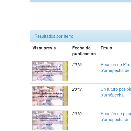
Resultados por ítem:
Vista previa
Fecha de
Título
publicación
2019
Reunión de Pire
p'urhépecha de
2019
Un futuro posibl
p'urhépecha
2019
Reunión de pire
p'urhépecha de