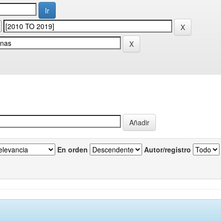
En orden
Autor/registro