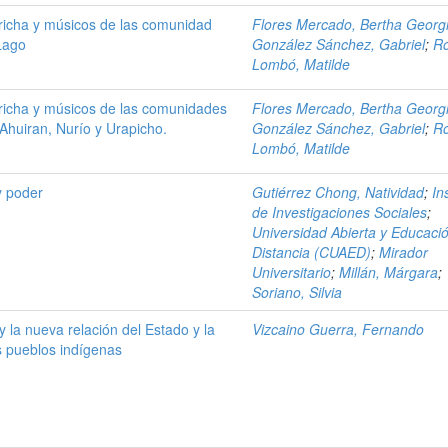
richa y músicos de las comunidad
Flores Mercado, Bertha Georg
Lago
González Sánchez, Gabriel
;
Ro
Lombó, Matilde
richa y músicos de las comunidades
Flores Mercado, Bertha Georg
Ahuiran, Nurío y Urapicho.
González Sánchez, Gabriel
;
Ro
Lombó, Matilde
y poder
Gutiérrez Chong, Natividad
;
In
de Investigaciones Sociales
;
Universidad Abierta y Educaci
Distancia (CUAED)
;
Mirador
Universitario
;
Millán, Márgara
;
Soriano, Silvia
y la nueva relación del Estado y la
Vizcaino Guerra, Fernando
s pueblos indígenas