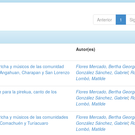
Anterior
1
Si
Autor(es)
richa y músicos de las comunidad
Flores Mercado, Bertha Georg
 Angahuan, Charapan y San Lorenzo
González Sánchez, Gabriel
;
Ro
Lombó, Matilde
e para la pirekua, canto de los
Flores Mercado, Bertha Georg
González Sánchez, Gabriel
;
Ro
Lombó, Matilde
richa y músicos de las comunidades
Flores Mercado, Bertha Georg
 Comachuén y Turíacuaro
González Sánchez, Gabriel
;
Ro
Lombó, Matilde