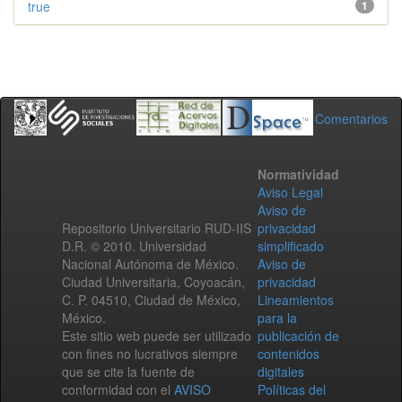
true
1
Comentarios
Normatividad
Aviso Legal
Aviso de
Repositorio Universitario RUD-IIS
privacidad
D.R. © 2010. Universidad
simplificado
Nacional Autónoma de México.
Aviso de
Ciudad Universitaria, Coyoacán,
privacidad
C. P. 04510, Ciudad de México,
Lineamientos
México.
para la
Este sitio web puede ser utilizado
publicación de
con fines no lucrativos siempre
contenidos
que se cite la fuente de
digitales
conformidad con el
AVISO
Políticas del