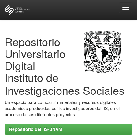
Skip
navigation
Repositorio
Universitario
Digital
Instituto de
Investigaciones Sociales
Un espacio para compartir materiales y recursos digitales
académicos producidos por los investigadores del IIS, en el
proceso de sus diferentes proyectos.
Repositorio del IIS-UNAM