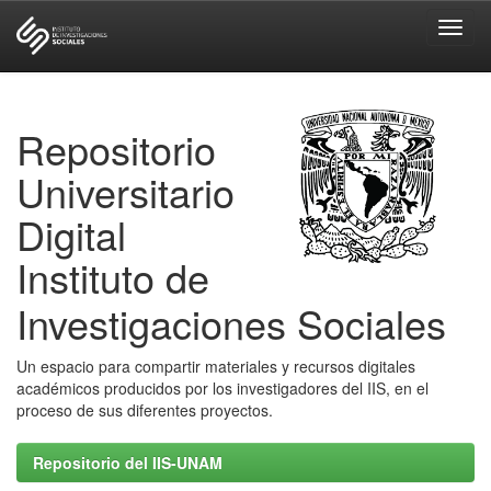
Skip
navigation
Repositorio
Universitario
Digital
Instituto de
Investigaciones Sociales
Un espacio para compartir materiales y recursos digitales
académicos producidos por los investigadores del IIS, en el
proceso de sus diferentes proyectos.
Repositorio del IIS-UNAM