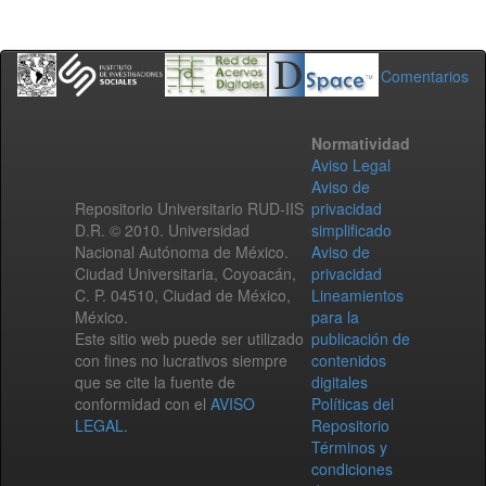
Comentarios
Normatividad
Aviso Legal
Aviso de
Repositorio Universitario RUD-IIS
privacidad
D.R. © 2010. Universidad
simplificado
Nacional Autónoma de México.
Aviso de
Ciudad Universitaria, Coyoacán,
privacidad
C. P. 04510, Ciudad de México,
Lineamientos
México.
para la
Este sitio web puede ser utilizado
publicación de
con fines no lucrativos siempre
contenidos
que se cite la fuente de
digitales
conformidad con el
AVISO
Políticas del
LEGAL
.
Repositorio
Términos y
condiciones