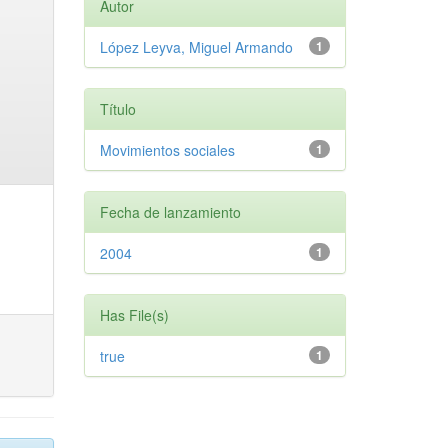
Autor
López Leyva, Miguel Armando
1
Título
Movimientos sociales
1
Fecha de lanzamiento
2004
1
Has File(s)
true
1