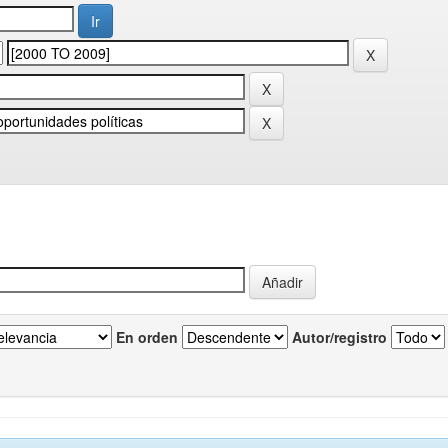
En orden
Autor/registro