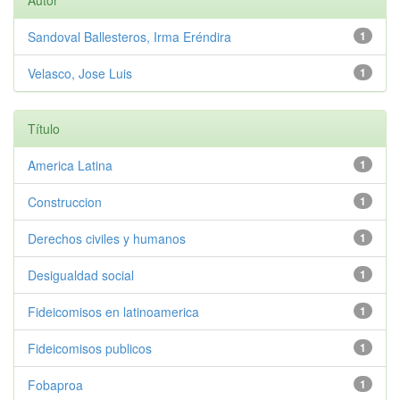
Autor
Sandoval Ballesteros, Irma Eréndira
1
Velasco, Jose Luis
1
Título
America Latina
1
Construccion
1
Derechos civiles y humanos
1
Desigualdad social
1
Fideicomisos en latinoamerica
1
Fideicomisos publicos
1
Fobaproa
1