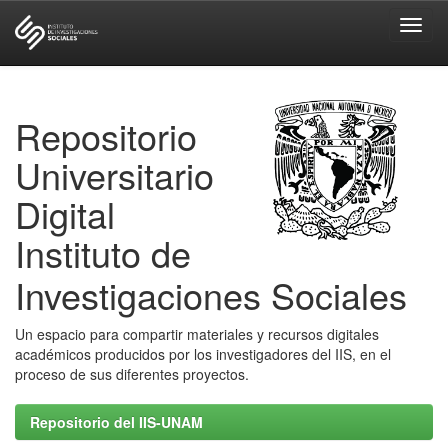
Skip
navigation
Repositorio
Universitario
Digital
Instituto de
Investigaciones Sociales
Un espacio para compartir materiales y recursos digitales
académicos producidos por los investigadores del IIS, en el
proceso de sus diferentes proyectos.
Repositorio del IIS-UNAM