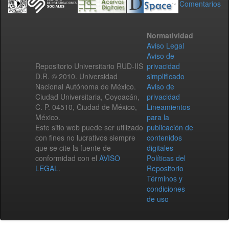
Comentarios
Normatividad
Aviso Legal
Aviso de
Repositorio Universitario RUD-IIS
privacidad
D.R. © 2010. Universidad
simplificado
Nacional Autónoma de México.
Aviso de
Ciudad Universitaria, Coyoacán,
privacidad
C. P. 04510, Ciudad de México,
Lineamientos
México.
para la
Este sitio web puede ser utilizado
publicación de
con fines no lucrativos siempre
contenidos
que se cite la fuente de
digitales
conformidad con el
AVISO
Políticas del
LEGAL
.
Repositorio
Términos y
condiciones
de uso