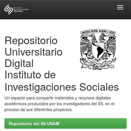
Skip
navigation
Repositorio
Universitario
Digital
Instituto de
Investigaciones Sociales
Un espacio para compartir materiales y recursos digitales
académicos producidos por los investigadores del IIS, en el
proceso de sus diferentes proyectos.
Repositorio del IIS-UNAM