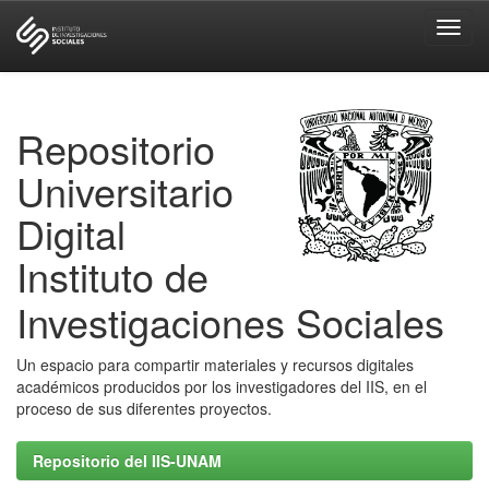
Skip
navigation
Repositorio
Universitario
Digital
Instituto de
Investigaciones Sociales
Un espacio para compartir materiales y recursos digitales
académicos producidos por los investigadores del IIS, en el
proceso de sus diferentes proyectos.
Repositorio del IIS-UNAM