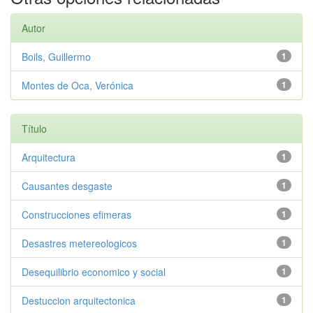
Autor
Boils, Guillermo
1
Montes de Oca, Verónica
1
Título
Arquitectura
1
Causantes desgaste
1
Construcciones efimeras
1
Desastres metereologicos
1
Desequilibrio economico y social
1
Destuccion arquitectonica
1