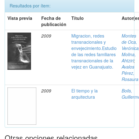
Resultados por ítem:
Vista previa
Fecha de
Título
Autor(e
publicación
2009
Migracion, redes
Montes
transnacionales y
de Oca,
envejecimiento.Estudio
Verónica
de las redes familiares
Molina,
transnacionales de la
Ahtziri
;
vejez en Guanajuato.
Avalos
Pérez,
Rosaura
2009
El tiempo y la
Boils,
arquitectura
Guillerm
Otras opciones relacionadas