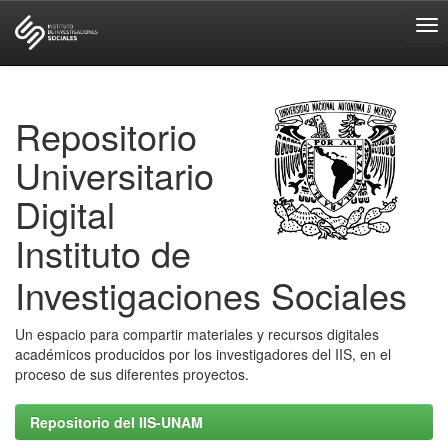
Skip
navigation
Repositorio
Universitario
Digital
Instituto de
Investigaciones Sociales
Un espacio para compartir materiales y recursos digitales
académicos producidos por los investigadores del IIS, en el
proceso de sus diferentes proyectos.
Repositorio del IIS-UNAM