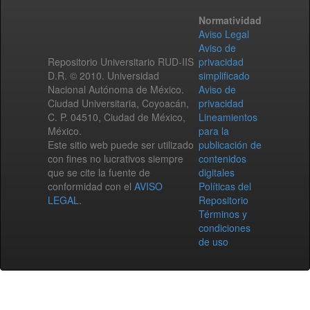
Normatividad
Aviso Legal
Aviso de
Repositorio Universitario RUD-IIS
privacidad
D.R. © 2010. Universidad
simplificado
Nacional Autónoma de México.
Aviso de
Ciudad Universitaria, Coyoacán,
privacidad
C. P. 04510, Ciudad de México,
Lineamientos
México.
para la
Este sitio web puede ser utilizado
publicación de
con fines no lucrativos siempre
contenidos
que se cite la fuente de
digitales
conformidad con el
AVISO
Políticas del
LEGAL
.
Repositorio
Términos y
condiciones
de uso