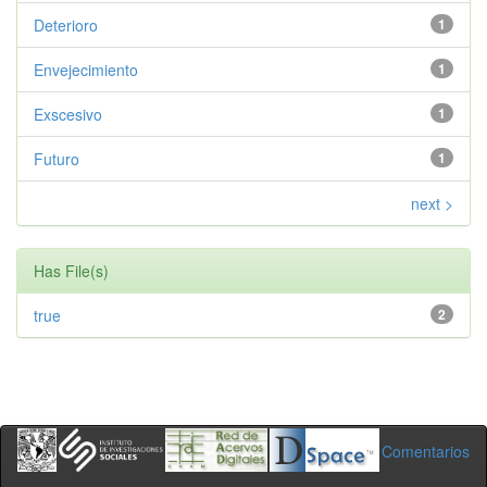
Deterioro
1
Envejecimiento
1
Exscesivo
1
Futuro
1
next >
Has File(s)
true
2
Comentarios