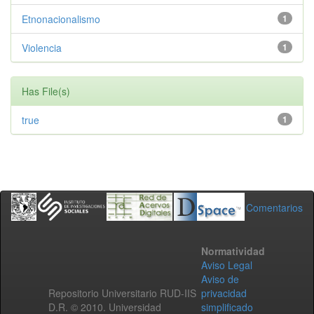
Etnonacionalismo
1
Violencia
1
Has File(s)
true
1
Comentarios
Normatividad
Aviso Legal
Aviso de
Repositorio Universitario RUD-IIS
privacidad
D.R. © 2010. Universidad
simplificado