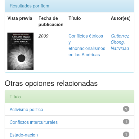
Resultados por ítem:
Vista previa
Fecha de
Título
Autor(es)
publicación
2009
Conflictos étnicos
Gutierrez
y
Chong,
etnonacionalismos
Natividad
en las Américas
Otras opciones relacionadas
Título
Activismo politico
1
Conflictos interculturales
1
Estado-nacion
1