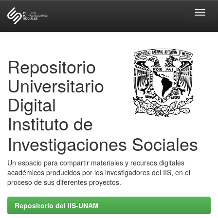
Skip
navigation
Repositorio
Universitario
Digital
Instituto de
Investigaciones Sociales
Un espacio para compartir materiales y recursos digitales
académicos producidos por los investigadores del IIS, en el
proceso de sus diferentes proyectos.
Repositorio del IIS-UNAM