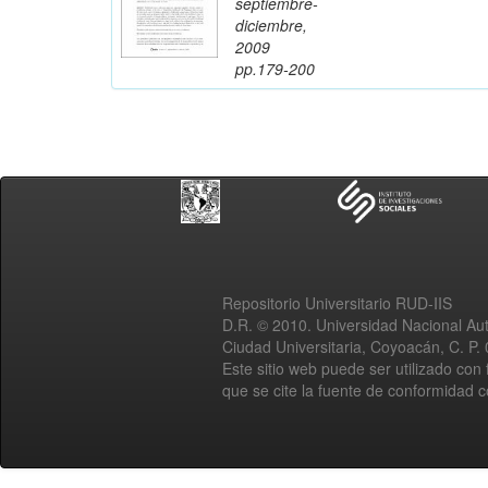
septiembre-
diciembre,
2009
pp.179-200
Repositorio Universitario RUD-IIS
D.R. © 2010. Universidad Nacional A
Ciudad Universitaria, Coyoacán, C. P.
Este sitio web puede ser utilizado con 
que se cite la fuente de conformidad 