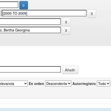
En orden
Autor/registro