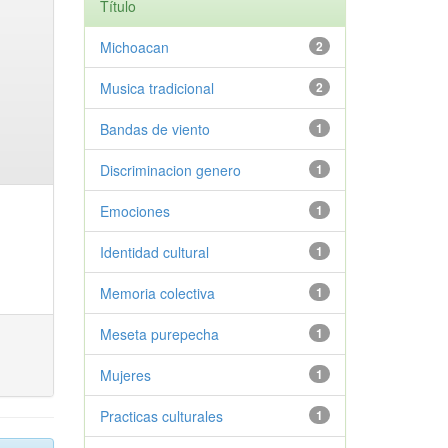
Título
Michoacan
2
Musica tradicional
2
Bandas de viento
1
Discriminacion genero
1
Emociones
1
Identidad cultural
1
Memoria colectiva
1
Meseta purepecha
1
Mujeres
1
Practicas culturales
1