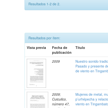
Resultados 1-2 de 2.
Resultados por ítem:
Vista previa
Fecha de
Título
publicación
2009
Nuestro sonido tradic
Pasado y presente de
de viento en Tingam
2009;
Mujeres de metal, m
Cuicuilco,
p’urhépecha y relaci
número 47,
viento en Tingambat