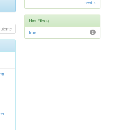
next >
Has File(s)
guiente
true
2
ina
ina