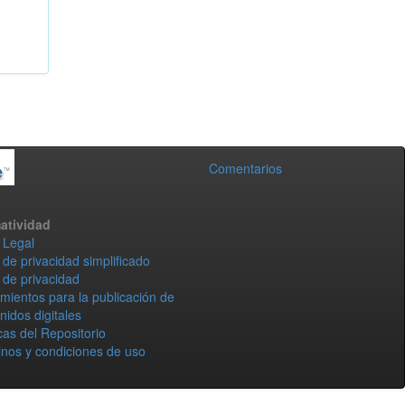
Comentarios
atividad
 Legal
 de privacidad simplificado
 de privacidad
mientos para la publicación de
nidos digitales
icas del Repositorio
nos y condiciones de uso