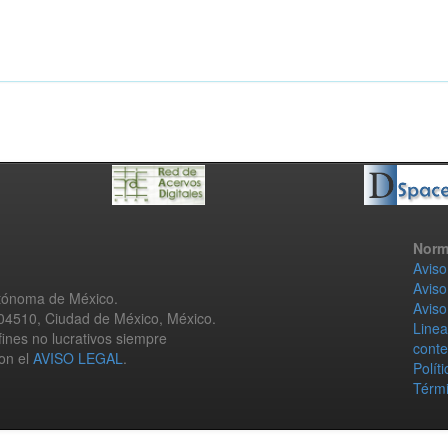
Norm
Aviso
Aviso
utónoma de México.
Aviso
 04510, Ciudad de México, México.
Linea
fines no lucrativos siempre
conte
con el
AVISO LEGAL
.
Polít
Térmi