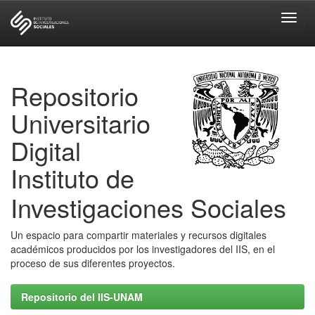
Skip
navigation
Repositorio
Universitario
Digital
Instituto de
Investigaciones Sociales
Un espacio para compartir materiales y recursos digitales
académicos producidos por los investigadores del IIS, en el
proceso de sus diferentes proyectos.
Repositorio del IIS-UNAM