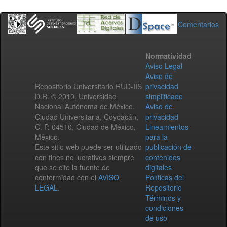
Comentarios
Normatividad
Aviso Legal
Aviso de
Repositorio Universitario RUD-IIS
privacidad
D.R. © 2010. Universidad
simplificado
Nacional Autónoma de México.
Aviso de
Ciudad Universitaria, Coyoacán,
privacidad
C. P. 04510, Ciudad de México,
Lineamientos
México.
para la
Este sitio web puede ser utilizado
publicación de
con fines no lucrativos siempre
contenidos
que se cite la fuente de
digitales
conformidad con el
AVISO
Políticas del
LEGAL
.
Repositorio
Términos y
condiciones
de uso