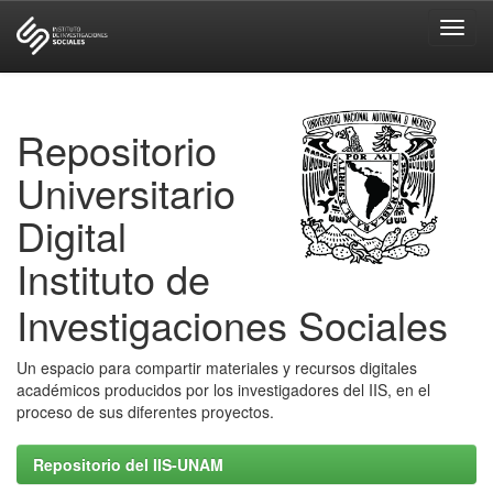
Skip
navigation
Repositorio
Universitario
Digital
Instituto de
Investigaciones Sociales
Un espacio para compartir materiales y recursos digitales
académicos producidos por los investigadores del IIS, en el
proceso de sus diferentes proyectos.
Repositorio del IIS-UNAM