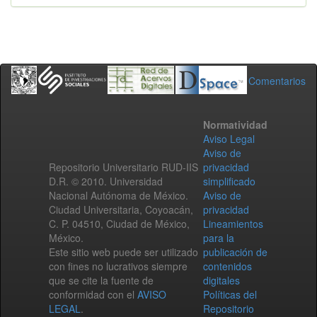
Comentarios
Normatividad
Aviso Legal
Aviso de
Repositorio Universitario RUD-IIS
privacidad
D.R. © 2010. Universidad
simplificado
Nacional Autónoma de México.
Aviso de
Ciudad Universitaria, Coyoacán,
privacidad
C. P. 04510, Ciudad de México,
Lineamientos
México.
para la
Este sitio web puede ser utilizado
publicación de
con fines no lucrativos siempre
contenidos
que se cite la fuente de
digitales
conformidad con el
AVISO
Políticas del
LEGAL
.
Repositorio