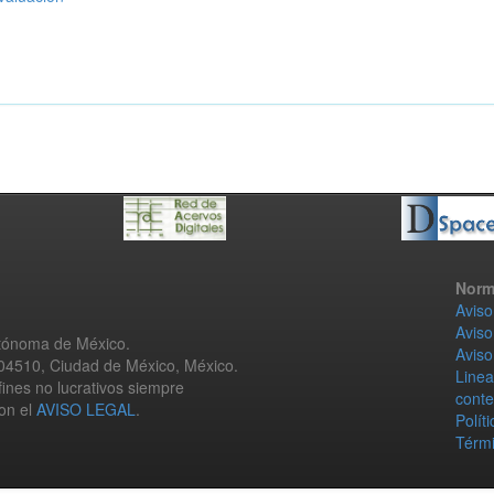
Norm
Aviso
Aviso
utónoma de México.
Aviso
 04510, Ciudad de México, México.
Linea
fines no lucrativos siempre
conte
con el
AVISO LEGAL
.
Polít
Térmi