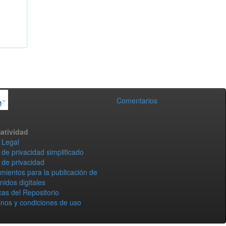
Comentarios
atividad
 Legal
 de privacidad simplificado
 de privacidad
mientos para la publicación de
nidos digitales
icas del Repositorio
nos y condiciones de uso