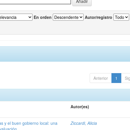
En orden
Autor/registro
Anterior
1
Si
Autor(es)
s y el buen gobierno local: una
Ziccardi, Alicia
valuación