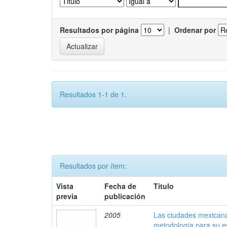
Resultados por página
|
Ordenar por
Resultados 1-1 de 1.
Resultados por ítem:
Vista
Fecha de
Título
previa
publicación
2005
Las ciudades mexicana
metodología para su e