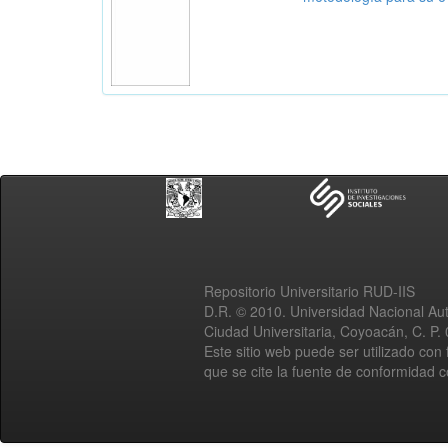
Repositorio Universitario RUD-IIS
D.R. © 2010. Universidad Nacional A
Ciudad Universitaria, Coyoacán, C. P.
Este sitio web puede ser utilizado con 
que se cite la fuente de conformidad 