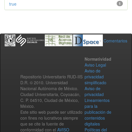
true
1
Comentarios
Normatividad
Aviso Legal
Aviso de
Repositorio Universitario RUD-IIS
privacidad
D.R. © 2010. Universidad
simplificado
Nacional Autónoma de México.
Aviso de
Ciudad Universitaria, Coyoacán,
privacidad
C. P. 04510, Ciudad de México,
Lineamientos
México.
para la
Este sitio web puede ser utilizado
publicación de
con fines no lucrativos siempre
contenidos
que se cite la fuente de
digitales
conformidad con el
AVISO
Políticas del