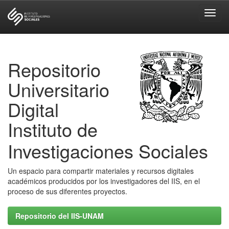
Skip
navigation
Repositorio
Universitario
Digital
Instituto de
Investigaciones Sociales
Un espacio para compartir materiales y recursos digitales
académicos producidos por los investigadores del IIS, en el
proceso de sus diferentes proyectos.
Repositorio del IIS-UNAM