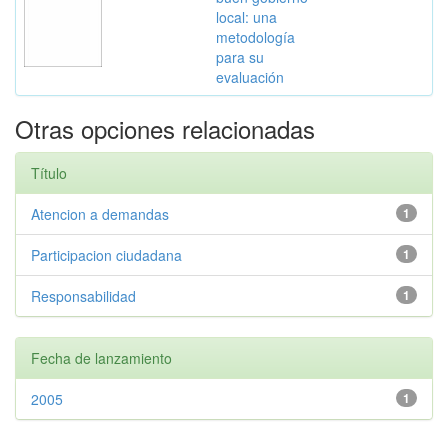
local: una
metodología
para su
evaluación
Otras opciones relacionadas
Título
Atencion a demandas
1
Participacion ciudadana
1
Responsabilidad
1
Fecha de lanzamiento
2005
1