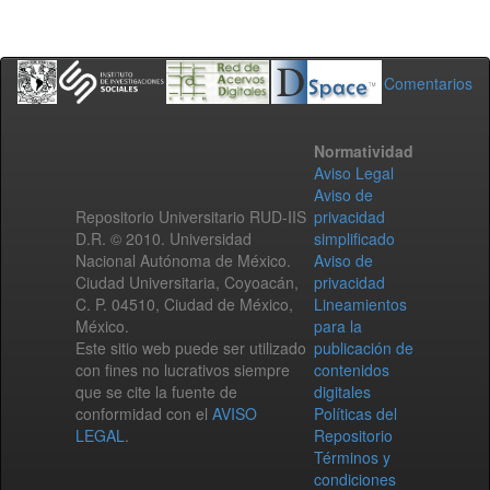
Comentarios
Normatividad
Aviso Legal
Aviso de
Repositorio Universitario RUD-IIS
privacidad
D.R. © 2010. Universidad
simplificado
Nacional Autónoma de México.
Aviso de
Ciudad Universitaria, Coyoacán,
privacidad
C. P. 04510, Ciudad de México,
Lineamientos
México.
para la
Este sitio web puede ser utilizado
publicación de
con fines no lucrativos siempre
contenidos
que se cite la fuente de
digitales
conformidad con el
AVISO
Políticas del
LEGAL
.
Repositorio
Términos y
condiciones