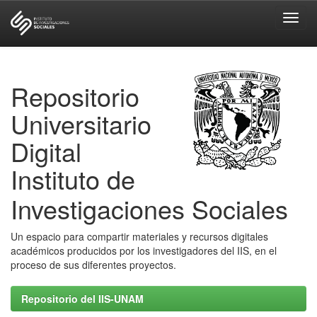
Skip
navigation
Repositorio
Universitario
Digital
Instituto de
Investigaciones Sociales
Un espacio para compartir materiales y recursos digitales
académicos producidos por los investigadores del IIS, en el
proceso de sus diferentes proyectos.
Repositorio del IIS-UNAM