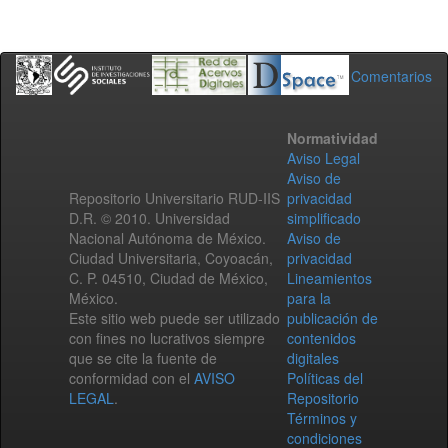
Comentarios
Normatividad
Aviso Legal
Aviso de
Repositorio Universitario RUD-IIS
privacidad
D.R. © 2010. Universidad
simplificado
Nacional Autónoma de México.
Aviso de
Ciudad Universitaria, Coyoacán,
privacidad
C. P. 04510, Ciudad de México,
Lineamientos
México.
para la
Este sitio web puede ser utilizado
publicación de
con fines no lucrativos siempre
contenidos
que se cite la fuente de
digitales
conformidad con el
AVISO
Políticas del
LEGAL
.
Repositorio
Términos y
condiciones