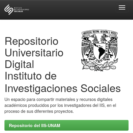
Skip
navigation
Repositorio
Universitario
Digital
Instituto de
Investigaciones Sociales
Un espacio para compartir materiales y recursos digitales
académicos producidos por los investigadores del IIS, en el
proceso de sus diferentes proyectos.
Repositorio del IIS-UNAM