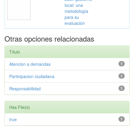
local: una
metodología
para su
evaluación
Otras opciones relacionadas
Título
Atencion a demandas
1
Participacion ciudadana
1
Responsabilidad
1
Has File(s)
true
1